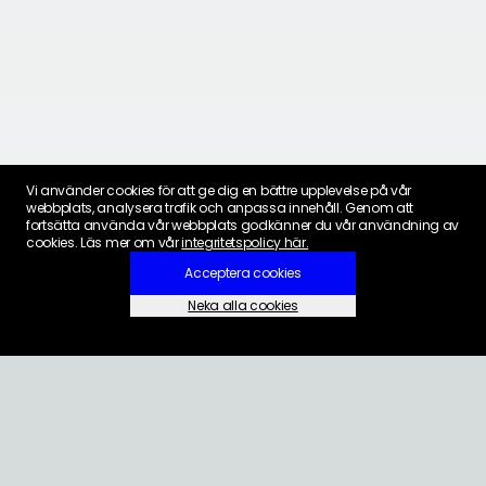
Vi använder cookies för att ge dig en bättre upplevelse på vår
webbplats, analysera trafik och anpassa innehåll. Genom att
fortsätta använda vår webbplats godkänner du vår användning av
cookies. Läs mer om vår
integritetspolicy här.
Acceptera cookies
Neka alla cookies
Inställningar för cookies