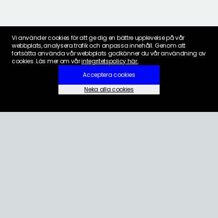
Vi använder cookies för att ge dig en bättre upplevelse på vår
webbplats, analysera trafik och anpassa innehåll. Genom att
fortsätta använda vår webbplats godkänner du vår användning av
cookies. Läs mer om vår
integritetspolicy här.
Acceptera cookies
Neka alla cookies
Inställningar för cookies
KONTAKT