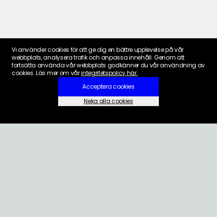
Vi använder cookies för att ge dig en bättre upplevelse på vår
webbplats, analysera trafik och anpassa innehåll. Genom att
fortsätta använda vår webbplats godkänner du vår användning av
cookies. Läs mer om vår
integritetspolicy här.
Acceptera cookies
Neka alla cookies
Inställningar för cookies
KONTAKT