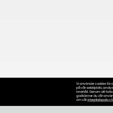
Vi använder cookies för a
på vår webbplats, analy
innehåll. Genom att for
godkänner du vår använ
om vår
integritetspolicy h