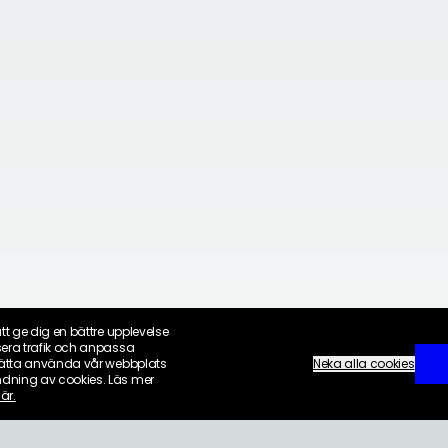
tt ge dig en bättre upplevelse
sera trafik och anpassa
tsätta använda vår webbplats
Inställningar för cookies
Neka alla cookies
dning av cookies. Läs mer
är.