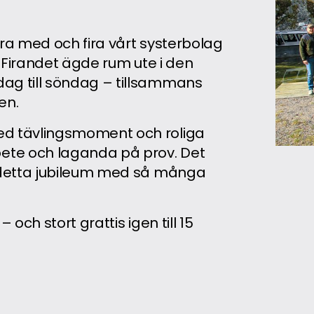
ara med och fira vårt systerbolag
. Firandet ägde rum ute i den
dag till söndag – tillsammans
en.
ed tävlingsmoment och roliga
ete och laganda på prov. Det
a detta jubileum med så många
– och stort grattis igen till 15