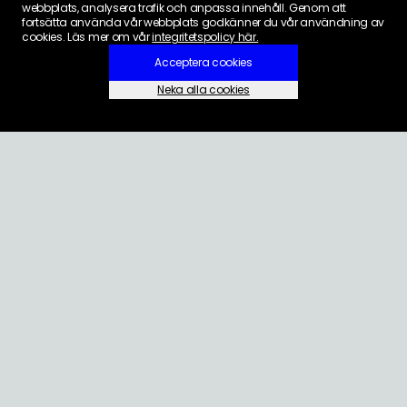
webbplats, analysera trafik och anpassa innehåll. Genom att
fortsätta använda vår webbplats godkänner du vår användning av
cookies. Läs mer om vår
integritetspolicy här.
Acceptera cookies
Neka alla cookies
Inställningar för cookies
KONTAKT
08-661 15 15
info@elljusdesign.se